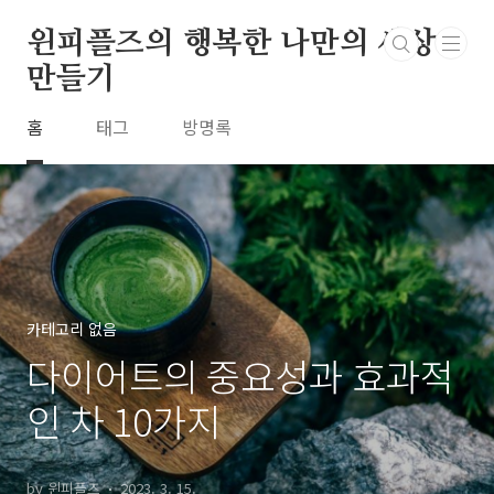
본문 바로가기
윈피플즈의 행복한 나만의 세상
만들기
홈
태그
방명록
카테고리 없음
다이어트의 중요성과 효과적
인 차 10가지
by 윈피플즈
2023. 3. 15.