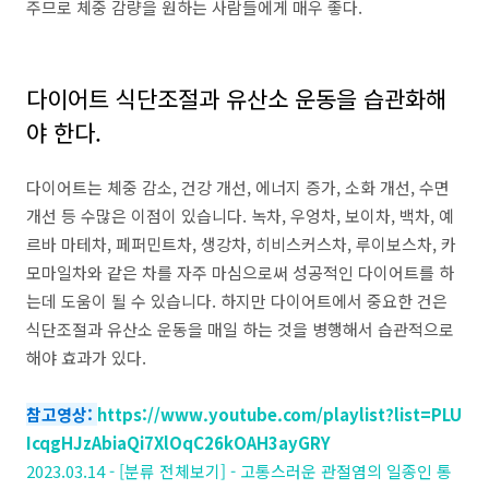
주므로 체중 감량을 원하는 사람들에게 매우 좋다
.
다이어트 식단조절과 유산소 운동을 습관화해
야 한다.
다이어트는 체중 감소
,
건강 개선
,
에너지 증가
,
소화 개선
,
수면
개선 등 수많은 이점이 있습니다
.
녹차
,
우엉차
,
보이차
,
백차
,
예
르바 마테차
,
페퍼민트차
,
생강차
,
히비스커스차
,
루이보스차
,
카
모마일차와 같은 차를 자주 마심으로써 성공적인 다이어트를 하
는데 도움이 될 수 있습니다
.
하지만 다이어트에서 중요한 건은
식단조절과 유산소 운동을 매일 하는 것을 병행해서 습관적으로
해야 효과가 있다
.
참고영상:
https://www.youtube.com/playlist?list=PLU
IcqgHJzAbiaQi7XlOqC26kOAH3ayGRY
2023.03.14 - [분류 전체보기] - 고통스러운 관절염의 일종인 통