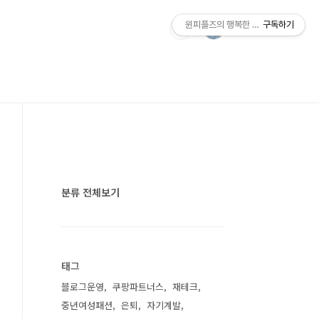
윈피플즈의 행복한 나만의 세상 만들기
구독하기
분류 전체보기
태그
블로그운영
쿠팡파트너스
재테크
중년여성패션
은퇴
자기계발