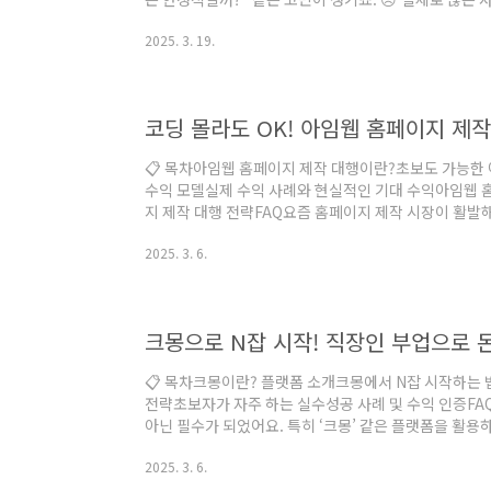
삶을 살고 있어요. 🌍 비행기를 타고 새로운 도시로 이동
2025. 3. 19.
는 삶! 하지만 준비 없이 무작정 뛰어들면 현실적인 문제
지털 노마드가 되는 방법, 수익 모델, 추천 직업, 생활 
버튼을 통해 디지털 노마드로 자유와 꾸준한 수익을 얻을
습니다. 아마존FBA ?..
📋 목차아임웹 홈페이지 제작 대행이란?초보도 가능한
수익 모델실제 수익 사례와 현실적인 기대 수익아임웹 
지 제작 대행 전략FAQ요즘 홈페이지 제작 시장이 활발
수 있는 플랫폼이 큰 인기를 끌고 있어요. 그중에서도 '
2025. 3. 6.
로 코딩을 몰라도 누구나 손쉽게 홈페이지를 제작할 수
용하면 개인 블로그부터 쇼핑몰, 기업 홈페이지까지 다양
걸 활용해서 돈을 벌 수 있을까요? 네, 가능합니다! 아
하는 방법을 알아볼게요.💰 지금부터 아임웹 홈페..
크몽으로 N잡 시작! 직장인 부업으로 
📋 목차크몽이란? 플랫폼 소개크몽에서 N잡 시작하는
전략초보자가 자주 하는 실수성공 사례 및 수익 인증F
아닌 필수가 되었어요. 특히 ‘크몽’ 같은 플랫폼을 활용
릴 수 있죠. 크몽은 다양한 프리랜서 서비스가 거래되는
2025. 3. 6.
벌 수 있는 기회를 제공한답니다. 🤑 내가 생각했을 때
게 정말 좋은 플랫폼이에요. 직장인이라도 퇴근 후 시간