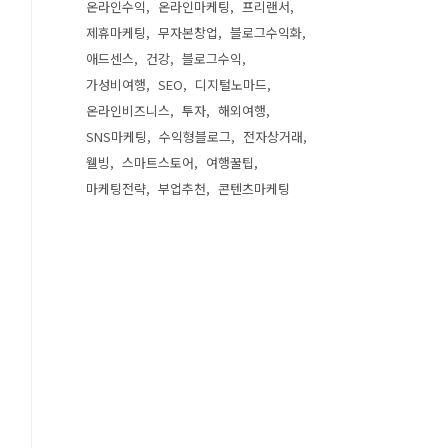
온라인수익
온라인마케팅
프리랜서
제휴마케팅
무자본창업
블로그수익화
애드센스
건강
블로그수익
가성비여행
SEO
디지털노마드
온라인비즈니스
투자
해외여행
SNS마케팅
수익형블로그
전자상거래
웰빙
스마트스토어
여행꿀팁
마케팅전략
부업추천
콘텐츠마케팅