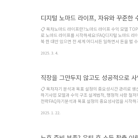
을 낼 수 있거든요. 그렇다면, 어떻게 크몽을 활용해 효
까요? 지금부터 알려줄게요! 🚀 아래 버..
디지털 노마드 라이프, 자유와 꾸준한 
📋 목차노마드 라이프란?노마드 라이프 수익 모델 TO
로 노마드 라이프를 시작하세요!FAQ디지털 노마드 라이프
북 한 대만 있으면 전 세계 어디서든 일하면서 돈을 벌 
을 꿈꾸는 많은 사람들이 현실적인 수익 모델을 찾지 못
2025. 3. 4.
가 많아요. 안정적인 수익 구조를 구축하는 것이 가장 중
를 시작하고, 지속적인 수익을 창출할 수 있는 7가지 
노마드가 되는 길을 함께 찾아봐요! 🚀 아래 버튼을 통
얻을 수 있는 비즈니스 정보를 확인하..
직장을 그만두지 않고도 성공적으로 사
📋 목차자기 분석과 목표 설정의 중요성시간 관리로 
하기사업 모델과 수익 구조 설계법적, 행정적 사항 철
전략FAQ자기분석과 목표 설정의 중요성사업을 시작하기
요. 자신의 강점, 관심사, 경험이 어떤 사업과 잘 맞을지
2025. 1. 22.
을 스스로에게 던져볼 수 있어요. 나는 어떤 분야에 관심
에서 쌓아온 경험은 어떤 사업에 도움이 될 수 있을까요
의 적합성을 따져볼 수 있어요. 목표를 명확히 설정하는 
루고 싶은 목표가 무엇인지, 매출 목표는 어..
노후 준비 부족? 은퇴 후 소득 창출 이